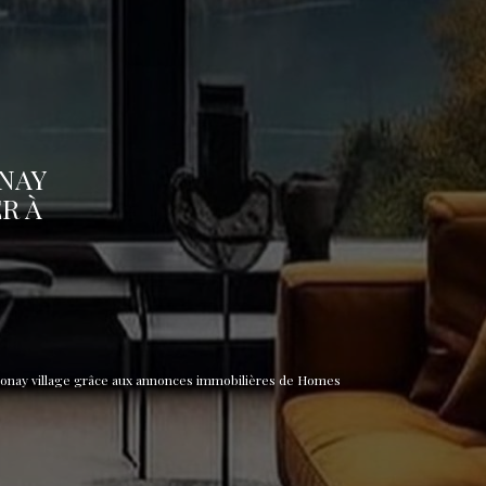
NAY
R À
honay village grâce aux annonces immobilières de Homes