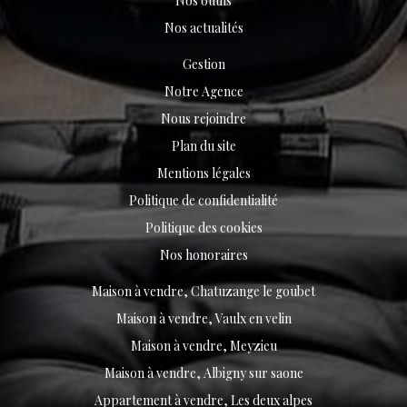
Nos outils
Nos actualités
Gestion
Notre Agence
Nous rejoindre
Plan du site
Mentions légales
Politique de confidentialité
Politique des cookies
Nos honoraires
Maison à vendre, Chatuzange le goubet
Maison à vendre, Vaulx en velin
Maison à vendre, Meyzieu
Maison à vendre, Albigny sur saone
Appartement à vendre, Les deux alpes