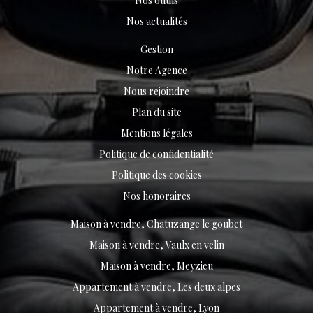
Nos outils
Nos actualités
Gestion
Notre Agence
Nous rejoindre
Plan du site
Mentions légales
Politique de confidentialité
Politique des cookies
Nos honoraires
Maison à vendre, Chatuzange le goubet
Maison à vendre, Vaulx en velin
Maison à vendre, Meyzieu
Appartement à vendre, Les deux alpes
Appartement à vendre, Lyon