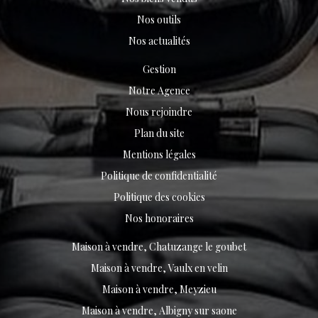
Nos outils
Nos actualités
Gestion
Notre Agence
Nous rejoindre
Plan du site
Mentions légales
Politique de confidentialité
Politique des cookies
Nos honoraires
Maison à vendre, Chatuzange le goubet
Maison à vendre, Vaulx en velin
Maison à vendre, Meyzieu
Maison à vendre, Albigny sur saone