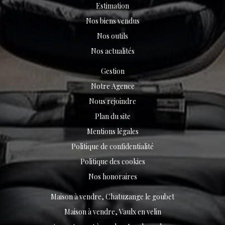
Estimation
Nos biens vendus
Nos outils
Nos actualités
Gestion
Notre Agence
Nous rejoindre
Plan du site
Mentions légales
Politique de confidentialité
Politique des cookies
Nos honoraires
Maison à vendre, Chatuzange le goubet
Maison à vendre, Vaulx en velin