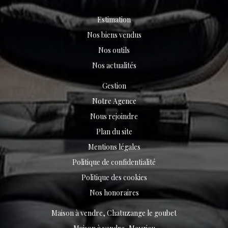
Estimation
Nos biens vendus
Nos outils
Nos actualités
Gestion
Notre Agence
Nous rejoindre
Plan du site
Mentions légales
Politique de confidentialité
Politique des cookies
Nos honoraires
Maison à vendre, Chatuzange le goubet