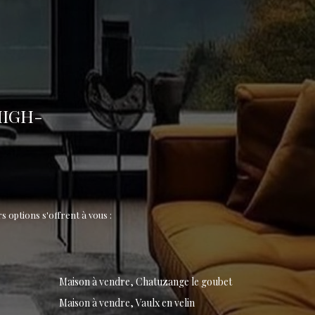
HIGH-
 options s'offrent à vous :
Maison à vendre, Chatuzange le goubet
Maison à vendre, Vaulx en velin