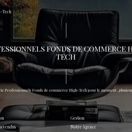
h-Tech
ESSIONNELS FONDS DE COMMERCE 
TECH
rie Professionnels Fonds de commerce High-Tech pour le moment , plusieurs
on
Gestion
s vendus
Notre Agence