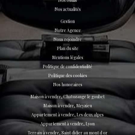
Nos outils
Nos actualités
Gestion
Notre Agence
Nous rejoindre
Plan du site
Mentions légales
Politique de confidentialité
Politique des cookies
Nos honoraires
Maison à vendre, Chatuzange le goubet
Maison à vendre, Meyzieu
Appartement à vendre, Les deux alpes
Appartement à vendre, Lyon
Terrain à vendre, Saint didier au mont d or