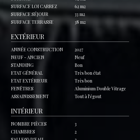
SURFACE LOI CARREZ
62 m2
SURFACE SÉJOUR
33 m2
SURFACE TERRASSE
38 m2
EXTÉRIEUR
ANNÉE CONSTRUCTION
2027
NEUF - ANCIEN
Neuf
STANDING
Bon
ETAT GÉNÉRAL
Très bon état
ETAT EXTÉRIEUR
Très bon
FENÊTRES
Aluminium Double Vitrage
ASSAINISSEMENT
Tout à l'égout
INTÉRIEUR
NOMBRE PIÈCES
3
CHAMBRES
2
SALLE(S) D'EAU
2