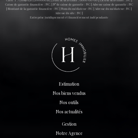
Carte T : CPI69012022000000167 | Date de délivrance : 0000-00-00 | Lieu de délivrance : NC |
Caisse de garantie financière : NC. | N° de caisse de garantie : NC | Adresse caisse de garantie : NC
| Montant de la garantie financière : NC | Nom du médiateur : NC | Adresse du médiateur : NC |
Adresse du site : NC |
Entreprise juridiquement et financièrement indépendante
Estimation
Nos biens vendus
Nos outils
Nos actualités
Gestion
Notre Agence