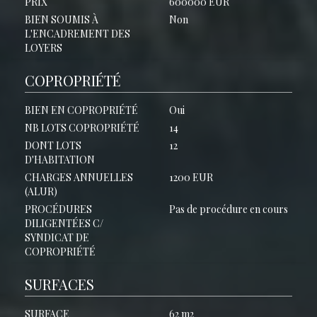
PRIX
600000 EUR
BIEN SOUMIS À
Non
L'ENCADREMENT DES
LOYERS
COPROPRIÉTÉ
BIEN EN COPROPRIÉTÉ
Oui
NB LOTS COPROPRIÉTÉ
14
DONT LOTS
12
D'HABITATION
CHARGES ANNUELLES
1200 EUR
(ALUR)
PROCÉDURES
Pas de procédure en cours
DILIGENTÉES C/
SYNDICAT DE
COPROPRIÉTÉ
SURFACES
SURFACE
62 m2