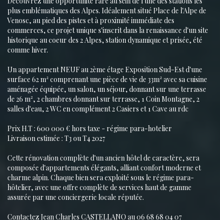
Découvrez une opportunité rare au sein de l'une des stations les
plus emblématiques des Alpes. Idéalement situé Place de l'Alpe de
Venosc, au pied des pistes et à proximité immédiate des
commerces, ce projet unique s'inscrit dans la renaissance d'un site
historique au coeur des 2 Alpes, station dynamique et prisée, été
comme hiver.
Un appartement NEUF au 2ème étage Exposition Sud-Est d'une
surface 62 m² comprenant une pièce de vie de 33m² avec sa cuisine
aménagée équipée, un salon, un séjour, donnant sur une terrasse
de 26 m², 2 chambres donnant sur terrasse, 1 Coin Montagne, 2
salles d'eau, 2 WC en complément 2 Casiers et 1 Cave au rdc
Prix H.T : 600 000 € hors taxe - régime para-hotelier
Livraison estimée : T3 ou T4 2027
Cette rénovation complète d'un ancien hôtel de caractère, sera
composée d'appartements élégants, alliant confort moderne et
charme alpin. Chaque bien sera exploité sous le régime para-
hôtelier, avec une offre complète de services haut de gamme
assurée par une conciergerie locale réputée.
Contactez Jean Charles CASTELLANO au 06 68 68 04 07