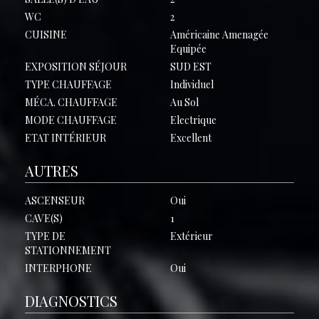
WC
2
CUISINE
Américaine Amenagée
Equipée
EXPOSITION SÉJOUR
SUD EST
TYPE CHAUFFAGE
Individuel
MÉCA. CHAUFFAGE
Au Sol
MODE CHAUFFAGE
Electrique
ETAT INTÉRIEUR
Excellent
AUTRES
ASCENSEUR
Oui
CAVE(S)
1
TYPE DE
Extérieur
STATIONNEMENT
INTERPHONE
Oui
DIAGNOSTICS