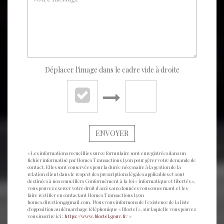
Déplacer l'image dans le cadre vide à droite
ENVOYER
« Les informations recueillies sur ce formulaire sont enregistrées dans un
fichier informatisé par Homes Transactions Lyon pour gérer votre demande de
contact. Elles sont conservées pour la durée nécessaire à la gestion de la
relation client dans le respect des prescriptions légales applicables et sont
destinées à nos conseillers Conformément à la loi « informatique et libertés »,
vous pouvez exercer votre droit d'accès aux données vous concernant et les
faire rectifier en contactant Homes Transactions Lyon
homes.direction@gmail.com. Nous vous informons de l'existence de la liste
d'opposition au démarchage téléphonique « Bloctel », sur laquelle vous pouvez
vous inscrire ici :
https://www.bloctel.gouv.fr/
»