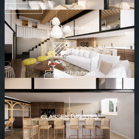
Nos honoraires
4 pièce(s)
82 m²
3 chambre(s)
CLASSES DPE/GES