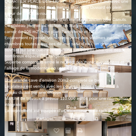
QUARTIER PLACE DES TAPIS - Un plateau de 78 m2 avec une
hauteur sous plafond de 4 metres situé Rue Duviard en plein
coeur de La Croix-rousse.
Il est situé au premier étage d'un immeuble ancien type Canuts.
Ce plateau permet de réaliser un Magnifique T4 pour une surface
carrez de 106 m2 selon plan d'architecte et DCE.
Entièrement repensé, vous retrouverez des volumes inédits, 3
chambres toutes équipées de leur salle d'eau, un grand séjour
ouvrant sur une cuisine américaine, un bureau ainsi que des
nombreux espaces de rangement.
Superbe compromis entre le respect des matériaux anciens et
l'alliage de la modernité en utilisant des éléments haut de
gamme.
Une grande cave d'environ 20m2 complete ce bien.
Le plateau est vendu avec les poutres sablés et une mise à
niveau du sol par une chappe .
Marché de travaux à prévoir 110.000 euros pour une rénovation
intégrale.
La copropriété est équipée d'un ascenseur et de rack pour velos.
Partager :