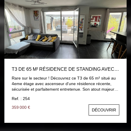
T3 DE 65 M² RÉSIDENCE DE STANDING AVEC TERRASSE EXCEPTIONNELLE DE 63 M²
Rare sur le secteur ! Découvrez ce T3 de 65 m² situé au
4eme étage avec ascenseur d'une résidence récente,
sécurisée et parfaitement entretenue. Son atout majeur :
une magnifique terrasse de 63 m² exposée sur trois
Ref. : 254
faces, dont une large partie plein Sud. Un véritable
espace de vie extérieur pour vos repas, moments de
359 000 €
DÉCOUVRIR
détente ou bains de soleil, offrant le confort d'une maison
avec les avantages d'un appartement. L'appartement
comprend, un séjour lumineux avec double exposition.
Une cuisine équipée ouverte sur le séjour Deux chambres