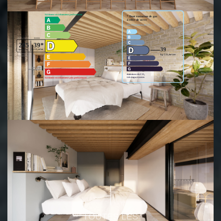
Montant estimé des dépenses annuelles d'énergie pour un usage
standard entre 800€ et 1200€. Pour la date de référence
01/01/2021.
Ce bien est soumis à un diagnostic ERP (État des Risques et
Pollutions). Pour en savoir plus, rendez-vous sur
https://www.georisques.gouv.fr/
TOUTES LES