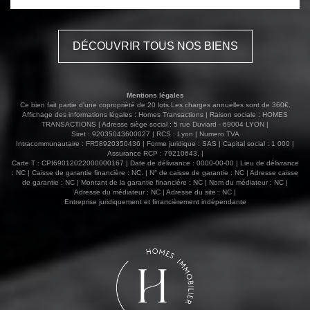
L'appartement est vendu loué et meublé. Possibilité de
stationner un vélo dans la cour. A 2 pas de toutes les
commodités cet appartement au calme, avec de faibles
DÉCOUVRIR TOUS NOS BIENS
charges, bénéficie d'un chauffage au gaz par chaudière .
DPE en D.
Mentions légales
Ce bien fait partie d'une copropriété de 20 lots.Les charges annuelles sont de 360€.
Affichage des informations légales : Homes Transactions | Raison sociale : HOMES
TRANSACTIONS | Adresse siège social : 5 rue Duviard - 69004 LYON |
Siret : 92035043600027 | RCS : Lyon | Numero TVA
Intracommunautaire : FR58920350436 | Forme juridique : SAS | Capital social : 1 000 |
Assurance RCP : 79210643, |
Carte T : CPI69012022000000167 | Date de délivrance : 0000-00-00 | Lieu de délivrance
: NC | Caisse de garantie financière : NC. | N° de caisse de garantie : NC | Adresse caisse
de garantie : NC | Montant de la garantie financière : NC | Nom du médiateur : NC |
Adresse du médiateur : NC | Adresse du site : NC |
Entreprise juridiquement et financièrement indépendante