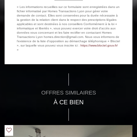
« Les informations recueillies sur ce formulaire sont enregistrées dans un
fichier informatisé par Homes Transactions Lyon pour gérer votre
demande de contact. Elles sont conservées pour la durée nécessaire à
la gestion de la relation client dans le respect des prescriptions légales
applicables et sont destinées à nos conseillers Conformément à la loi «
informatique et libertés », vous pouvez exercer votre droit d'accès aux
données vous concernant et les faire rectifier en contactant Homes
Transactions Lyon homes.direction@gmail.com. Nous vous informons de
l'existence de la liste d'opposition au démarchage téléphonique « Bloctel
», sur laquelle vous pouvez vous inscrire ici :
https://www.bloctel.gouv.fr/
»
OFFRES SIMILAIRES
À CE BIEN