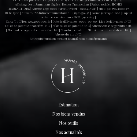
Ce bien fait partie d'une copropriété de 15 lots.Les charges annuelles sont de 752.65€.
rare, idéal pour ceux qui recherchent un grand extérieur
Affichage des informations légales : Homes Transactions | Raison sociale : HOMES
TRANSACTIONS | Adresse siège social : 5 rue Duviard - 69004 LYON | Siret : 92035043600027 |
sans renoncer à la vie urbaine.
RCS : Lyon | Numero TVA Intracommunautaire : FR58920350436 | Forme juridique : SAS | Capital
social : 1 000 | Assurance RCP : 79210643, |
Carte T : CPI69012022000000167 | Date de délivrance : 0000-00-00 | Lieu de délivrance : NC |
Caisse de garantie financière : NC. | N° de caisse de garantie : NC | Adresse caisse de garantie : NC
| Montant de la garantie financière : NC | Nom du médiateur : NC | Adresse du médiateur : NC |
Adresse du site : NC |
Entreprise juridiquement et financièrement indépendante
Estimation
Nos biens vendus
Nos outils
Nos actualités