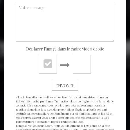
Déplacer l'image dans le cadre vide à droite
ENVOYER
« Les informations recueillies sur ce formulaire sont enregistrées dans un
fichier informatisé par Homes Transactions Lyon pour gérer votre demande de
contact. Elles sont conservées pour la durée nécessaire à la gestion de la
relation client dans le respect des prescriptions légales applicables et sont
destinées à nos conseillers Conformément à la loi « informatique et libertés »,
vous pouvez exercer votre droit d'accès aux données vous concernant et les
faire rectifier en contactant Homes Transactions Lyon
homes.direction@gmail.com. Nous vous informons de l'existence de la liste
d'opposition au démarchage téléphonique « Bloctel », sur laquelle vous pouvez