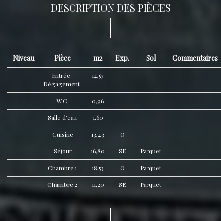
DESCRIPTION DES PIÈCES
Niveau
Pièce
m2
Exp.
Sol
Commentaires
Entrée -
14,53
Dégagement
W.C.
0,96
Salle d'eau
1,60
Cuisine
13,43
O
Séjour
16,80
SE
Parquet
Chambre 1
18,53
O
Parquet
Chambre 2
11,20
SE
Parquet