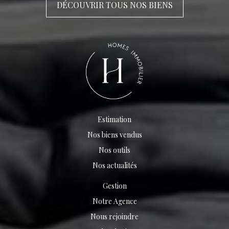
DÉCOUVRIR TOUS NOS BIENS
de la demeure. Dans la continuité du salon, la cuisine
s'inscrit naturellement dans l'espace de vie, créant une
atmosphère ouverte et conviviale. Dans son prolongement,
une superbe véranda à l'esprit atelier d'artiste vient
parfaire l'ensemble. Inondée de lumière naturelle, elle
offre un cadre idéal pour se relaxer tout en appréciant une
vue paisible sur le jardin. La maison propose plusieurs
chambres, chacune disposant de sa salle de bain privative,
offrant ainsi un confort optimal et une parfaite intimité
pour chaque occupant. À l'extérieur, le jardin arboré invite
à la détente et à la sérénité. La piscine, parfaitement
intégrée au coeur du jardin, invite à profiter pleinement
Estimation
des journées ensoleillées dans un cadre propice à la
détente et au partage. Alliant le cachet de l'ancien à des
Nos biens vendus
prestations de qualité, cette propriété rare séduira les
Nos outils
amateurs de biens de caractère en quête d'un lieu de vie
unique aux portes de Lyon. Pour plus d'informations
Nos actualités
contactez Margaux Bouvarel au 06 84 79 44 99.
Gestion
Notre Agence
Nous rejoindre