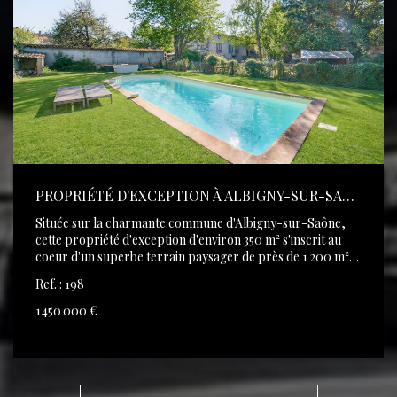
PROPRIÉTÉ D'EXCEPTION À ALBIGNY-SUR-SAÔNE
Située sur la charmante commune d'Albigny-sur-Saône,
cette propriété d'exception d'environ 350 m² s'inscrit au
coeur d'un superbe terrain paysager de près de 1 200 m²,
offrant un cadre de vie privilégié entre élégance, confort et
Ref. : 198
authenticité. Dès l'entrée, la maison révèle de magnifiques
volumes baignés de lumière. Le séjour principal,
1 450 000 €
DÉCOUVRIR
chaleureux et raffiné, séduit par ses éléments de caractère
: pierres apparentes, matériaux nobles et ambiance
soignée créent une atmosphère à la fois conviviale et
élégante. L'escalier, véritable signature architecturale,
apporte une dimension unique et souligne tout le charme